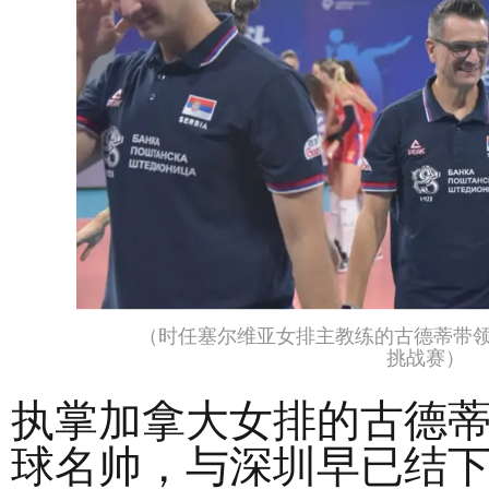
（时任塞尔维亚女排主教练的古德蒂带领
挑战赛）
执掌加拿大女排的古德
球名帅，与深圳早已结