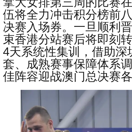
拿大女排第三周的比赛
伍将全力冲击积分榜前
决赛入场券。一旦顺利
束香港分站赛后将即刻
4天系统性集训，借助深
套、成熟赛事保障体系
佳阵容迎战澳门总决赛