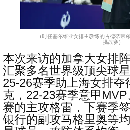
（时任塞尔维亚女排主教练的古德蒂带领
挑战赛）
本次来访的加拿大女排
汇聚多名世界级顶尖球
25-26赛季助上海女排
克，22-23赛季意甲M
赛的主攻格雷，下赛季
银行的副攻马格里奥等