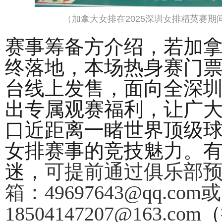
（加拿大女排在2025深圳女排精英赛
赛事筹备方介绍，若加
终落地，本场热身赛门
台线上发售，面向全深
出专属观赛福利，让广
口近距离一睹世界顶级
女排赛事的竞技魅力。
迷，
可提前通过俱乐部
箱：49697643@qq.com或
18504147207@163.com
（