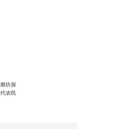
是廊坊探
时代农民