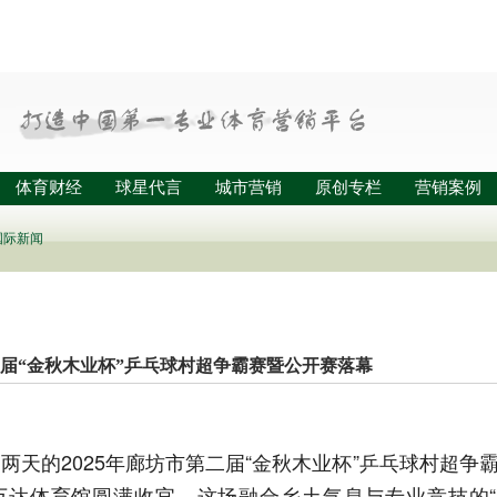
体育财经
球星代言
城市营销
原创专栏
营销案例
国际新闻
第2届“金秋木业杯”乒乓球村超争霸赛暨公开赛落幕
期两天的2025年廊坊市第二届“金秋木业杯”乒乓球村超争
万达体育馆圆满收官。这场融合乡土气息与专业竞技的