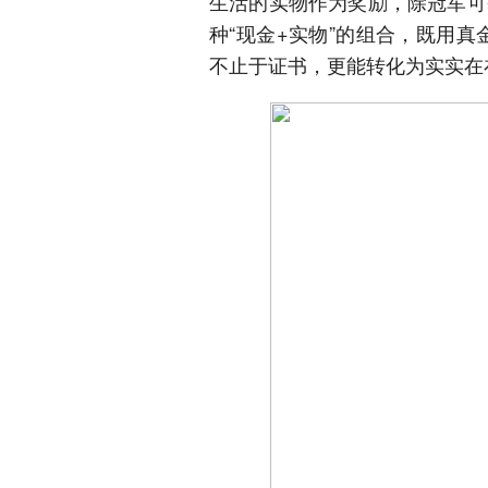
生活的实物作为奖励，除冠军可
种“现金+实物”的组合，既用
不止于证书，更能转化为实实在