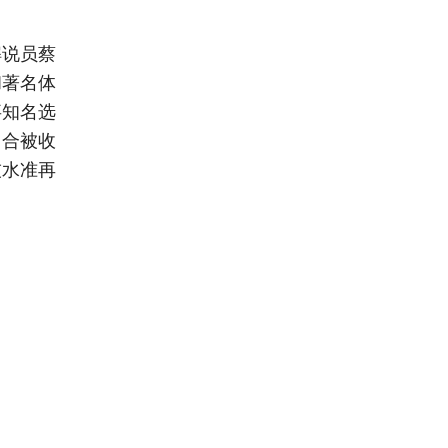
解说员蔡
和著名体
事知名选
回合被收
技水准再