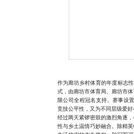
作为廊坊乡村体育的年度标志性
式，由廊坊市体育局、廊坊市体
限公司全程冠名支持。赛事设置
竞技公平性，又为不同层级爱好
经过两天紧锣密鼓的激烈角逐，
性与乡土温情巧妙融合。除精英