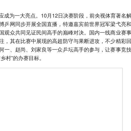
应成为一大亮点。10月12日决赛阶段，前央视体育著名
博乒网同步开展全国直播，特邀嘉宾前世界冠军梁弋亮
国观众共同见证民间高手的巅峰对决。国内一线商业赛
注，其在比赛中展现的高超防守与果断进攻，不少精彩
何一、赵尚、刘家良等一众乒坛高手的参与，让赛事竞
乡村”的办赛目标。