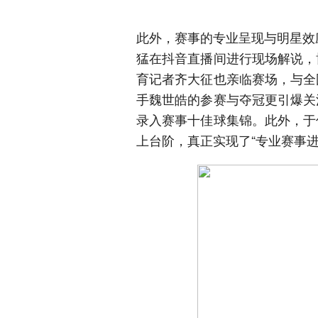
此外，赛事的专业呈现与明星效
猛在抖音直播间进行现场解说，
育记者齐大征也亲临赛场，与全
手魏世皓的参赛与夺冠更引爆关
录入赛事十佳球集锦。此外，于
上台阶，真正实现了“专业赛事进