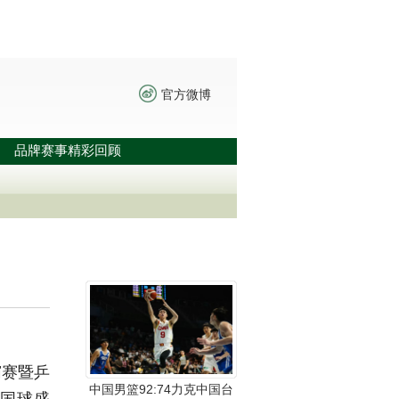
官方微博
品牌赛事精彩回顾
霸赛暨乒
中国男篮92:74力克中国台
“国球盛