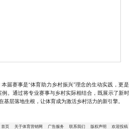
本届赛事是“体育助力乡村振兴”理念的生动实践，更
活案例。通过将专业赛事与乡村实际相结合，既展示了新
在基层落地生根，让体育成为激活乡村活力的新引擎。
首页
关于体育营销网
广告服务
联系我们
版权声明
欢迎投稿