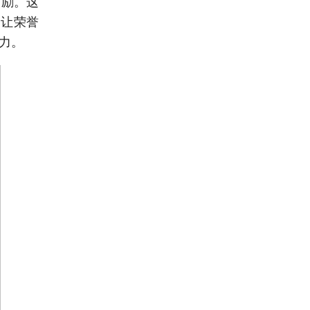
奖励。这
，让荣誉
力。