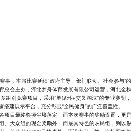
赛事，本届比赛延续“政府主导、部门联动、社会参与”
育总会主办，河北梦舟体育发展有限公司运营，河北金
多组别竞赛项目，采用“单循环+交叉淘汰”的专业赛制
者搭建展示平台，充分彰显“全民健身”的广泛覆盖性。
各项目最终奖项尘埃落定。而本次赛事的奖励设置，更
组、大众组的现金奖励外，而最具特色的农民组，则以