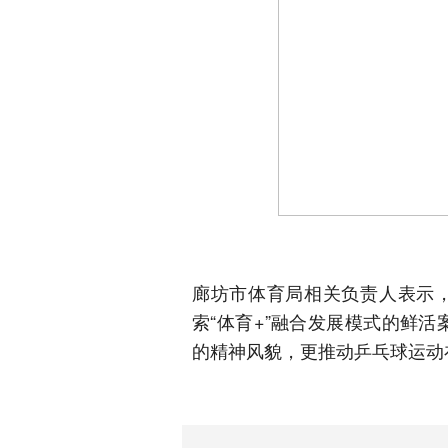
廊坊市体育局相关负责人表示，
索“体育+”融合发展模式的鲜
的精神风貌，更推动乒乓球运动