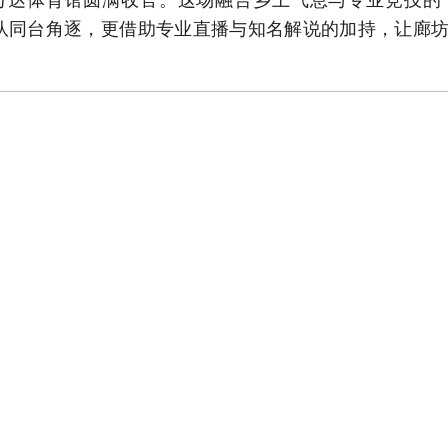
表队同台角逐，更借助专业直播与知名解说的加持，让廊