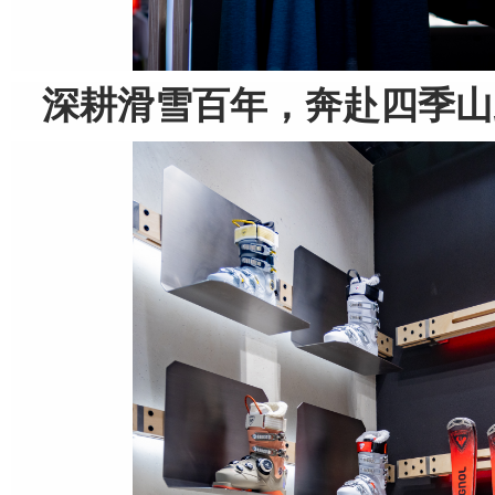
深耕
滑雪
百年，奔赴四季山