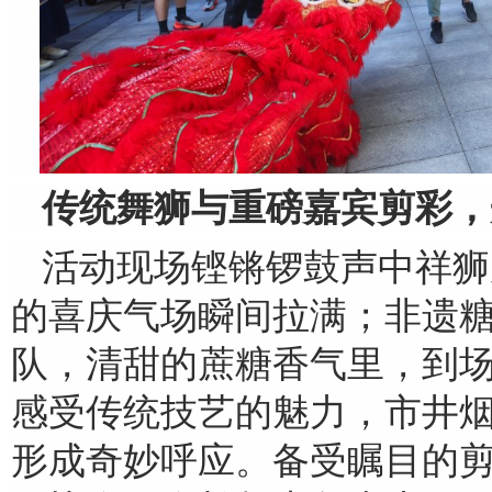
传统舞狮与重磅嘉宾剪彩，
活动现场铿锵锣鼓声中祥狮
的喜庆气场瞬间拉满；非遗
队，清甜的蔗糖香气里，到
感受传统技艺的魅力，市井
形成奇妙呼应。备受瞩目的