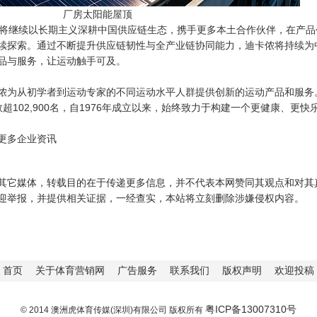
厂房太阳能屋顶
将继续以长期主义深耕中国供应链生态，携手更多本土合作伙伴，在产品
续探索。通过不断提升供应链韧性与全产业链协同能力，迪卡侬将持续为
品与服务，让运动触手可及。
为从初学者到运动专家的不同运动水平人群提供创新的运动产品和服务
数超102,900名，自1976年成立以来，始终致力于构建一个更健康、更快
更多企业资讯
其它媒体，转载目的在于传递更多信息，并不代表本网赞同其观点和对其
迎举报，并提供相关证据，一经查实，本站将立刻删除涉嫌侵权内容。
首页
关于体育营销网
广告服务
联系我们
版权声明
欢迎投稿
粤ICP备13007310号
© 2014 澳洲虎体育传媒(深圳)有限公司 版权所有