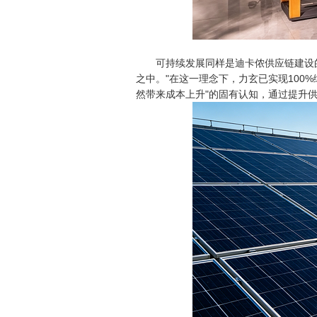
可持续发展同样是迪卡侬供应链建设的
之中。"在这一理念下，力玄已实现100%绿
然带来成本上升"的固有认知，通过提升