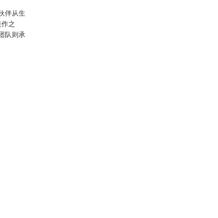
伙伴从生
表作之
团队则承