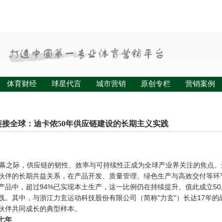
体育财经
球星代言
城市营销
原创专栏
营销案例
链接全球：迪卡侬50年供应链建设的长期主义实践
幕之际，供应链的韧性、效率与可持续性正成为全球产业界关注的焦点。
伙伴的长期共益关系，在产品开发、质量管理、绿色生产与高效交付等环
产品中，超过94%已实现本土生产，这一比例仍在持续提升。值此成立50
。其中，与浙江力玄运动科技股份有限公司（简称"力玄"）长达17年的
伙伴共同成长的典型样本。
七年