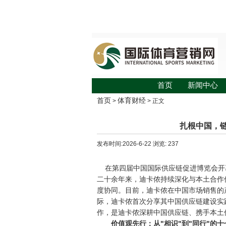
首页
新闻中心
首页
体育财经
>
> 正文
扎根中国，
发布时间:2026-6-22 浏览: 237
在第四届中国国际供应链促进博览会开
二十余年来，迪卡侬持续深化与本土合作
度协同。目前，迪卡侬在中国市场销售的
际，迪卡侬首次分享其中国供应链建设实践
作，是迪卡侬深耕中国供应链、携手本土
价值观先行：从"相识"到"同行"的十