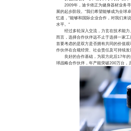
2009年，迪卡侬正为健身器材业务寻
展的起步阶段。"我们希望能够成为全球
忆道，"能够和国际企业合作，对我们来
水平。"
经过多轮深入交流，力玄在技术能力、
而言，选择合作伙伴远不止于选择一家工厂。
首要考虑的是双方是否拥有共同的价值观
作伙伴在合规经营、社会责任及可持续发
良好的合作基础，为双方此后17年的
球战略合作伙伴，年产能突破200万台，